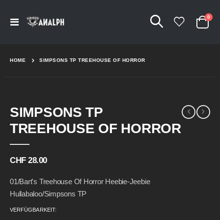
Arti
0
Navigation
Cart
umschalten
HOME
SIMPSONS TP TREEHOUSE OF HORROR
Skip
Skip
SIMPSONS TP
to
to
the
the
TREEHOUSE OF HORROR
end
beginning
of
of
the
the
CHF 28.00
images
images
gallery
gallery
01/Bart's Treehouse Of Horror Heebie-Jeebie
Hullabaloo/Simpsons TP
VERFÜGBARKEIT: