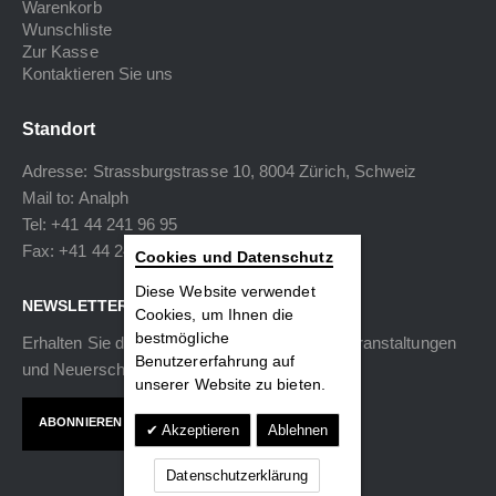
Warenkorb
Wunschliste
Zur Kasse
Kontaktieren Sie uns
Standort
Adresse: Strassburgstrasse 10, 8004 Zürich, Schweiz
Mail to:
Analph
Tel: +41 44 241 96 95
Fax: +41 44 240 34 40
Cookies und Datenschutz
Diese Website verwendet
NEWSLETTER
Cookies, um Ihnen die
bestmögliche
Erhalten Sie die neuesten Informationen zu Veranstaltungen
Benutzererfahrung auf
und Neuerscheinungen.
unserer Website zu bieten.
ABONNIEREN
Akzeptieren
Ablehnen
Datenschutzerklärung