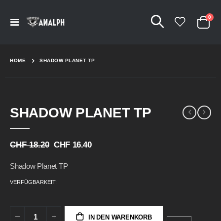
Arti
0
Navigation
Cart
umschalten
HOME
SHADOW PLANET TP
Skip
Skip
SHADOW PLANET TP
to
to
the
the
end
beginning
of
of
CHF 18.20
CHF 16.40
the
the
images
images
Shadow Planet TP
gallery
gallery
VERFÜGBARKEIT:
IN DEN WARENKORB