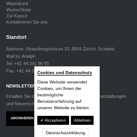
Warenkorb
Wunschliste
Zur Kasse
Kontaktieren Sie uns
Standort
Adresse: Strassburgstrasse 10, 8004 Zürich, Schweiz
Mail to:
Analph
Tel: +41 44 241 96 95
Fax: +41 44 240 34 40
Cookies und Datenschutz
Diese Website verwendet
NEWSLETTER
Cookies, um Ihnen die
bestmögliche
Erhalten Sie die neuesten Informationen zu Veranstaltungen
Benutzererfahrung auf
und Neuerscheinungen.
unserer Website zu bieten.
ABONNIEREN
Akzeptieren
Ablehnen
Datenschutzerklärung