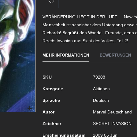
VERÄNDERUNG LIEGT IN DER LUFT ... New York b
Menschheit ist scheinbar dem Untergang geweih
Richards! Begrüßt den Wandel, Freunde, denn de
Reeds Invasion aus Sicht des Volkes, Teil 2!
MEHR INFORMATIONEN
BEWERTUNGEN
Mehr
SKU
79208
Informationen
Kategorie
Aktionen
Sprache
Deutsch
Autor
Marvel Deutschland
Zeichner
SECRET INVASION
Erscheinungsdatum
2009 06 Juni