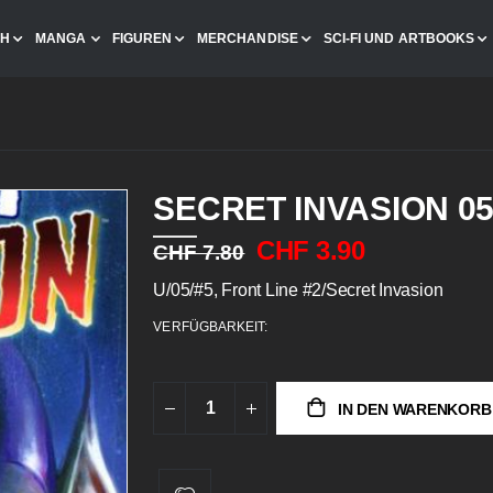
CH
MANGA
FIGUREN
MERCHANDISE
SCI-FI UND ARTBOOKS
SECRET INVASION 0
CHF 3.90
CHF 7.80
U/05/#5, Front Line #2/Secret Invasion
VERFÜGBARKEIT:
IN DEN WARENKORB