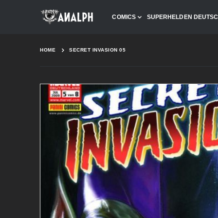
COMICS
SUPERHELDEN DEUTS
HOME
SECRET INVASION 05
Skip
to
the
end
of
the
images
gallery