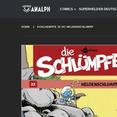
COMICS
SUPERHELDEN DEUTS
HOME
SCHLUEMPFE 33 HC HELDENSCHLUMPF
Skip
to
the
end
of
the
images
gallery