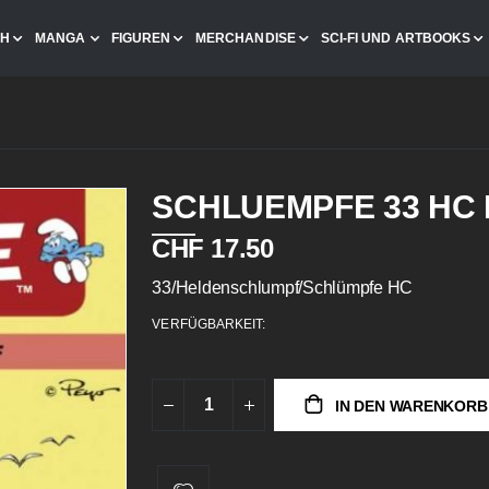
CH
MANGA
FIGUREN
MERCHANDISE
SCI-FI UND ARTBOOKS
SCHLUEMPFE 33 HC
CHF 17.50
33/Heldenschlumpf/Schlümpfe HC
VERFÜGBARKEIT:
IN DEN WARENKORB