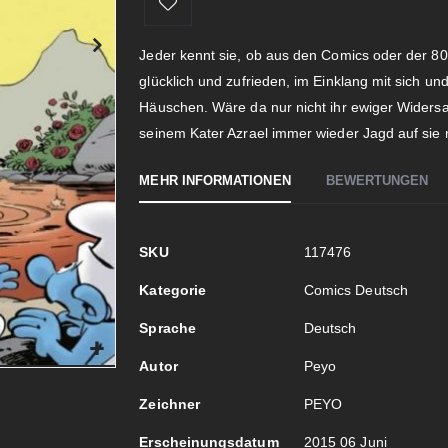
Jeder kennt sie, ob aus den Comics oder der 80
glücklich und zufrieden, im Einklang mit sich un
Häuschen. Wäre da nur nicht ihr ewiger Widers
seinem Kater Azrael immer wieder Jagd auf sie 
MEHR INFORMATIONEN
BEWERTUNGEN
Mehr
SKU
117476
Informationen
Kategorie
Comics Deutsch
Sprache
Deutsch
Autor
Peyo
Zeichner
PEYO
Erscheinungsdatum
2015 06 Juni