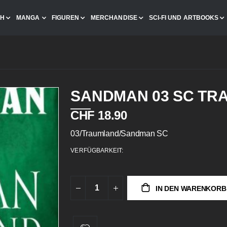
CH
MANGA
FIGUREN
MERCHANDISE
SCI-FI UND ARTBOOKS
SANDMAN 03 SC TR
CHF 18.90
03/Traumland/Sandman SC
VERFÜGBARKEIT:
IN DEN WARENKORB