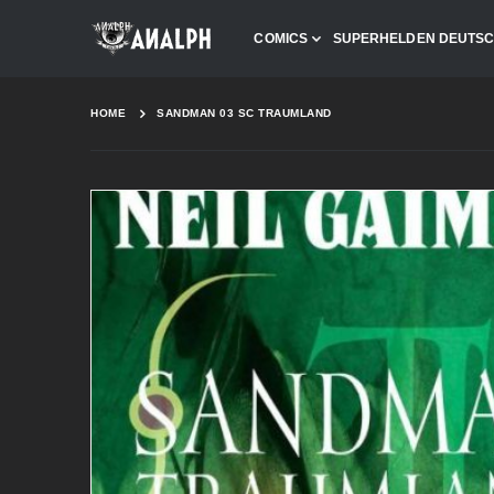
COMICS
SUPERHELDEN DEUTS
HOME
SANDMAN 03 SC TRAUMLAND
Skip
to
the
end
of
the
images
gallery