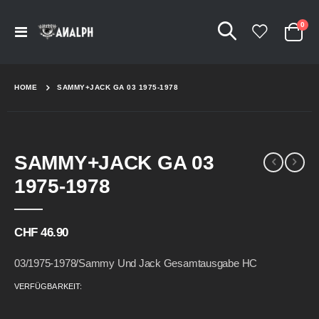
Arti
0
Navigation
Cart
umschalten
HOME
SAMMY+JACK GA 03 1975-1978
Skip
Skip
SAMMY+JACK GA 03
to
to
the
the
1975-1978
end
beginning
of
of
the
the
CHF 46.90
images
images
gallery
gallery
03/1975-1978/Sammy Und Jack Gesamtausgabe HC
VERFÜGBARKEIT: