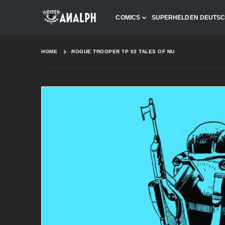
COMICS
SUPERHELDEN DEUTS
HOME
ROGUE TROOPER TP 02 TALES OF NU
Skip
to
the
end
of
the
images
gallery