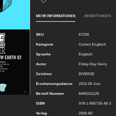
MEHR INFORMATIONEN
BEWERTUNGEN
Mehr
SKU
87290
Informationen
Kategorie
Comics Englisch
Sprache
Englisch
Autor
Finley-Day Gerry
Zeichner
DIVERSE
Erscheinungsdatum
2010 06 Juni
Bestell Nummer
MAR101128
ISBN
978-1-906735-46-3
Verlag
2000 AD