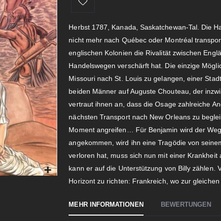
Herbst 1787, Kanada, Saskatchewan-Tal. Die Han
nicht mehr nach Québec oder Montréal transport
englischen Kolonien die Rivalität zwischen En
Handelswegen verschärft hat. Die einzige Möglic
Missouri nach St. Louis zu gelangen, einer Stadt 
beiden Männer auf Auguste Chouteau, der inzwi
vertraut ihnen an, dass die Osage zahlreiche Ang
nächsten Transport nach New Orleans zu begleit
Moment angreifen… Für Benjamin wird der Weg n
angekommen, wird ihn eine Tragödie von seine
verloren hat, muss sich nun mit einer Krankhei
kann er auf die Unterstützung von Billy zählen. V
Horizont zu richten: Frankreich, wo zur gleich
MEHR INFORMATIONEN
BEWERTUNGEN