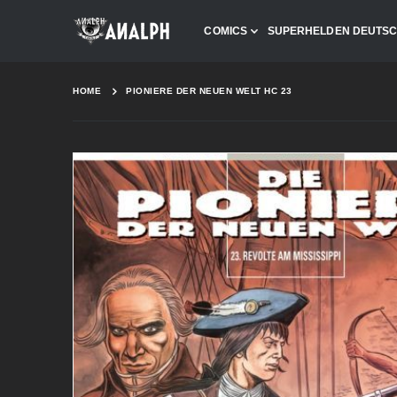
COMICS
SUPERHELDEN DEUTS
HOME
PIONIERE DER NEUEN WELT HC 23
Skip
to
the
end
of
the
images
gallery