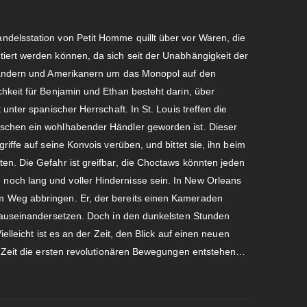
delsstation von Petit Homme quillt über vor Waren, die
iert werden können, da sich seit der Unabhängigkeit der
gländern und Amerikanern um das Monopol auf den
hkeit für Benjamin und Ethan besteht darin, über
unter spanischer Herrschaft. In St. Louis treffen die
schen ein wohlhabender Händler geworden ist. Dieser
riffe auf seine Konvois verüben, und bittet sie, ihn beim
en. Die Gefahr ist greifbar, die Choctaws könnten jeden
och lang und voller Hindernisse sein. In New Orleans
m Weg abbringen. Er, der bereits einen Kameraden
t auseinandersetzen. Doch in den dunkelsten Stunden
ielleicht ist es an der Zeit, den Blick auf einen neuen
en Zeit die ersten revolutionären Bewegungen entstehen…