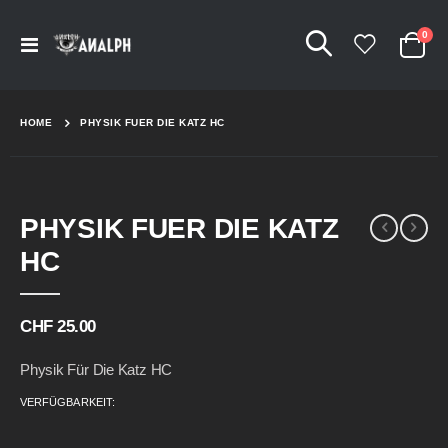
Arti
0
Navigation
Cart
umschalten
HOME
PHYSIK FUER DIE KATZ HC
Skip
Skip
PHYSIK FUER DIE KATZ
to
to
the
the
HC
end
beginning
of
of
the
the
CHF 25.00
images
images
gallery
gallery
Physik Für Die Katz HC
VERFÜGBARKEIT: