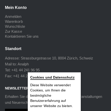
Mein Konto
Anmelden
Warenkorb
Wunschliste
Zur Kasse
Kontaktieren Sie uns
Standort
Adresse: Strassburgstrasse 10, 8004 Zürich, Schweiz
Mail to:
Analph
Tel: +41 44 241 96 95
Fax: +41 44 240 34 40
Cookies und Datenschutz
Diese Website verwendet
NEWSLETTER
Cookies, um Ihnen die
bestmögliche
Erhalten Sie die neuesten Informationen zu Veranstaltungen
Benutzererfahrung auf
und Neuerscheinungen.
unserer Website zu bieten.