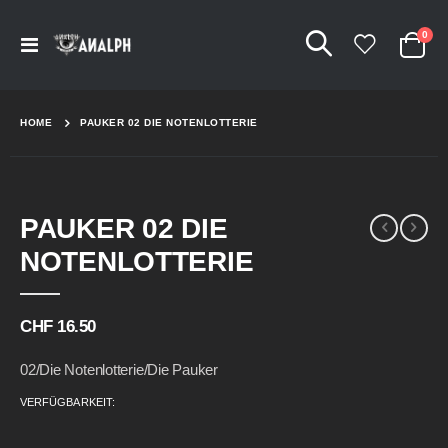
Arti
0
Navigation
Cart
umschalten
HOME
PAUKER 02 DIE NOTENLOTTERIE
Skip
Skip
PAUKER 02 DIE
to
to
the
the
NOTENLOTTERIE
end
beginning
of
of
the
the
CHF 16.50
images
images
gallery
gallery
02/Die Notenlotterie/Die Pauker
VERFÜGBARKEIT: