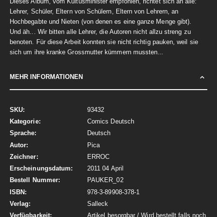
Dieses Album, vom Kultusminister empfohlen, richtet sich an alle:
Lehrer, Schüler, Eltern von Schülern, Eltern von Lehrern, an
Hochbegabte und Nieten (von denen es eine ganze Menge gibt).
Und äh... Wir bitten alle Lehrer, die Autoren nicht allzu streng zu
benoten. Für diese Arbeit konnten sie nicht richtig pauken, weil sie
sich um ihre kranke Grossmutter kümmern mussten...
MEHR INFORMATIONEN
Mehr
93432
Informationen
Comics Deutsch
Deutsch
Pica
ERROC
2011 04 April
PAUKER_02
978-3-89908-378-1
Salleck
Artikel besorgbar / Wird bestellt falls noch