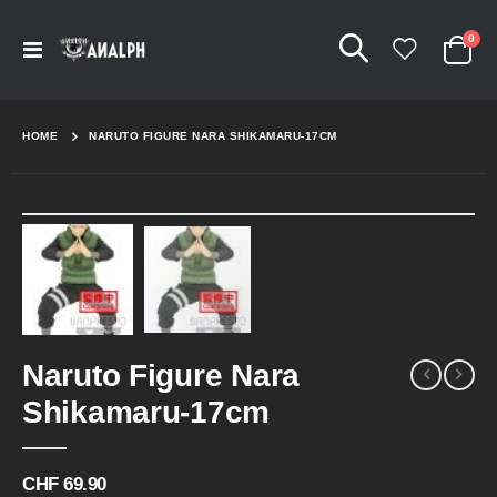
Arti
0
Navigation
Cart
umschalten
HOME
NARUTO FIGURE NARA SHIKAMARU-17CM
Skip
to
the
end
of
the
Skip
images
Naruto Figure Nara
to
gallery
the
Shikamaru-17cm
beginning
of
the
CHF 69.90
images