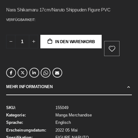
gallery
Nara Shikamaru 17cm/Naruto Shippuden Figure PVC
VERFÜGBARKEIT:
IN DEN WARENKORB
MEHR INFORMATIONEN
Mehr
155049
Informationen
Manga Merchandise
Englisch
2022 05 Mai
FIGURE NARUTO