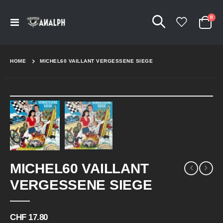
Arti
0
Navigation
Cart
umschalten
HOME
MICHEL60 VAILLANT VERGESSENE SIEGE
Skip
to
the
end
of
the
Skip
images
MICHEL60 VAILLANT
to
gallery
the
VERGESSENE SIEGE
beginning
of
the
CHF 17.80
images