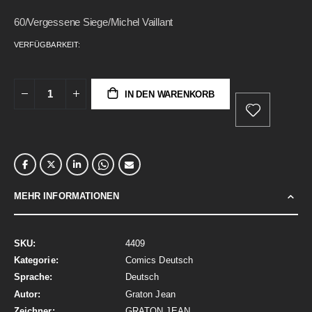
gallery
60/Vergessene Siege/Michel Vaillant
VERFÜGBARKEIT:
IN DEN WARENKORB
MEHR INFORMATIONEN
Mehr
4409
Informationen
Comics Deutsch
Deutsch
Graton Jean
GRATON JEAN