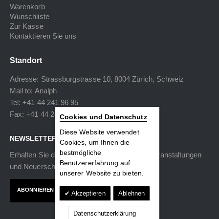
Warenkorb
Wunschliste
Zur Kasse
Kontaktieren Sie uns
Standort
Adresse: Strassburgstrasse 10, 8004 Zürich, Schweiz
Mail to:
Analph
Tel: +41 44 241 96 95
Fax: +41 44 240 34 40
Cookies und Datenschutz
Diese Website verwendet
NEWSLETTER
Cookies, um Ihnen die
bestmögliche
Erhalten Sie die neuesten Informationen zu Veranstaltungen
Benutzererfahrung auf
und Neuerscheinungen.
unserer Website zu bieten.
ABONNIEREN
Akzeptieren
Ablehnen
Datenschutzerklärung