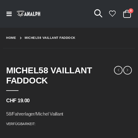
Arti
0
Navigation
Cart
umschalten
HOME
MICHEL58 VAILLANT FADDOCK
Skip
Skip
MICHEL58 VAILLANT
to
to
the
the
FADDOCK
end
beginning
of
of
the
the
CHF 19.00
images
images
gallery
gallery
58/Fahrerlager/Michel Vaillant
VERFÜGBARKEIT: