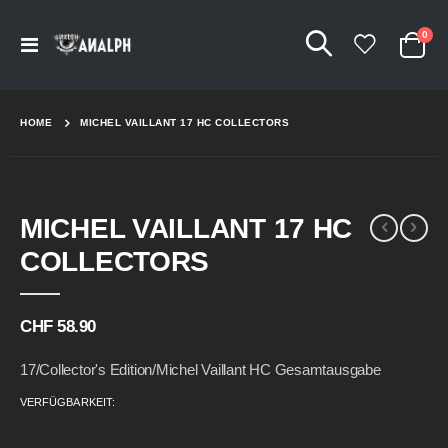
Arti
0
Navigation
Cart
umschalten
HOME
MICHEL VAILLANT 17 HC COLLECTORS
Skip
Skip
MICHEL VAILLANT 17 HC
to
to
the
the
COLLECTORS
end
beginning
of
of
the
the
CHF 58.90
images
images
gallery
gallery
17/Collector's Edition/Michel Vaillant HC Gesamtausgabe
VERFÜGBARKEIT: