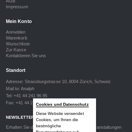
AGB
Impressum
Mein Konto
Anmelden
Warenkorb
Wunschliste
Zur Kasse
Kontaktieren Sie uns
Standort
Adresse: Strassburgstrasse 10, 8004 Zürich, Schweiz
Mail to:
Analph
Tel: +41 44 241 96 95
Fax: +41 44 240 34 40
Cookies und Datenschutz
Diese Website verwendet
NEWSLETTER
Cookies, um Ihnen die
bestmögliche
Erhalten Sie die neuesten Informationen zu Veranstaltungen