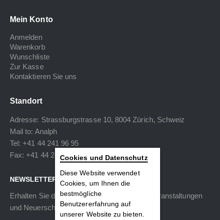
Mein Konto
Anmelden
Warenkorb
Wunschliste
Zur Kasse
Kontaktieren Sie uns
Standort
Adresse: Strassburgstrasse 10, 8004 Zürich, Schweiz
Mail to:
Analph
Tel: +41 44 241 96 95
Fax: +41 44 240 34 40
Cookies und Datenschutz
Diese Website verwendet
NEWSLETTER
Cookies, um Ihnen die
bestmögliche
Erhalten Sie die neuesten Informationen zu Veranstaltungen
Benutzererfahrung auf
und Neuerscheinungen.
unserer Website zu bieten.