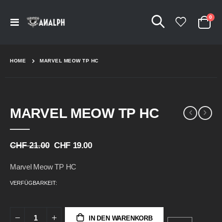
Arti
0
Navigation
Cart
umschalten
HOME
MARVEL MEOW TP HC
Skip
Skip
MARVEL MEOW TP HC
to
to
the
the
end
beginning
of
of
CHF 21.00
CHF 19.00
the
the
images
images
Marvel Meow TP HC
gallery
gallery
VERFÜGBARKEIT:
IN DEN WARENKORB