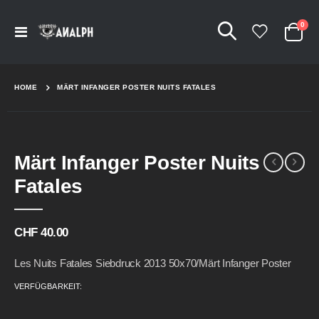
Arti
0
Navigation
Cart
umschalten
HOME
MÄRT INFANGER POSTER NUITS FATALES
Skip
Skip
Märt Infanger Poster Nuits
to
to
the
the
Fatales
end
beginning
of
of
the
the
CHF 40.00
images
images
gallery
gallery
Les Nuits Fatales Siebdruck 2013 50x70/Märt Infanger Poster
VERFÜGBARKEIT: