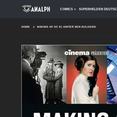
COMICS
SUPERHELDEN DEUTS
HOME
MAKING OF HC 01 HINTER DEN KULISSEN
Skip
to
the
end
of
the
images
gallery