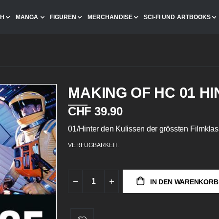
CH
MANGA
FIGUREN
MERCHANDISE
SCI-FI UND ARTBOOKS
MAKING OF HC 01 H
CHF 39.90
01/Hinter den Kulissen der grössten Filmkla
VERFÜGBARKEIT:
IN DEN WARENKORB