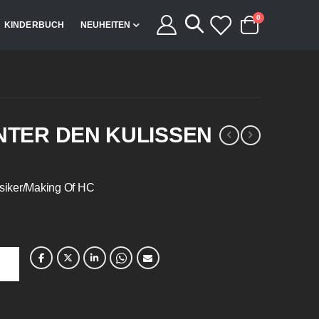
Artikel
0
KINDERBUCH
NEUHEITEN
Cart
INTER DEN KULISSEN
ssiker/Making Of HC