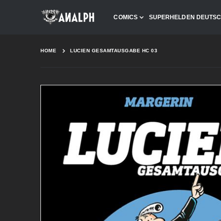
COMICS
SUPERHELDEN DEUTS
HOME
LUCIEN GESAMTAUSGABE HC 03
Skip
to
the
end
of
the
images
gallery