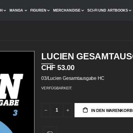
CH
MANGA
FIGUREN
MERCHANDISE
SCI-FI UND ARTBOOKS
LUCIEN GESAMTAUS
CHF 53.00
03/Lucien Gesamtausgabe HC
VERFÜGBARKEIT:
IN DEN WARENKORB