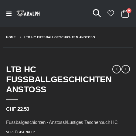
Arti
0
Navigation
Cart
umschalten
HOME
LTB HC FUSSBALLGESCHICHTEN ANSTOSS
Skip
Skip
LTB HC
to
to
the
the
FUSSBALLGESCHICHTEN
end
beginning
of
of
ANSTOSS
the
the
images
images
gallery
gallery
CHF 22.50
Fussballgeschichten - Anstoss!/Lustiges Taschenbuch HC
VERFÜGBARKEIT: