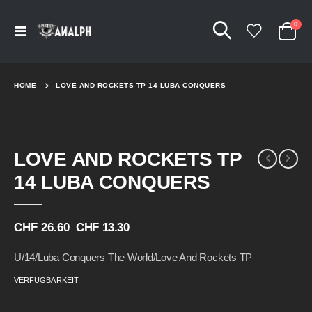
Arti
0
Navigation
Cart
umschalten
HOME
LOVE AND ROCKETS TP 14 LUBA CONQUERS
Skip
Skip
LOVE AND ROCKETS TP
to
to
the
the
14 LUBA CONQUERS
end
beginning
of
of
the
the
CHF 26.60
CHF 13.30
images
images
gallery
gallery
U/14/Luba Conquers The World/Love And Rockets TP
VERFÜGBARKEIT: