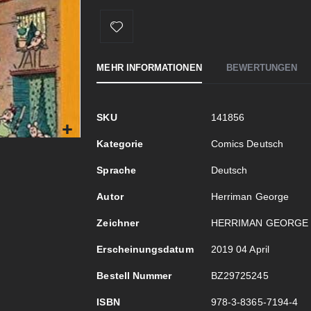
MEHR INFORMATIONEN
BEWERTUNGEN
Mehr
SKU
141856
Informationen
Kategorie
Comics Deutsch
Sprache
Deutsch
Autor
Herriman George
Zeichner
HERRIMAN GEORGE
Erscheinungsdatum
2019 04 April
Bestell Nummer
BZ29725245
ISBN
978-3-8365-7194-4