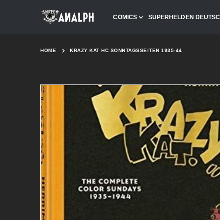
COMICS
SUPERHELDEN DEUTS
HOME
KRAZY KAT HC SONNTAGSSEITEN 1935-44
Skip
to
the
end
of
the
images
gallery