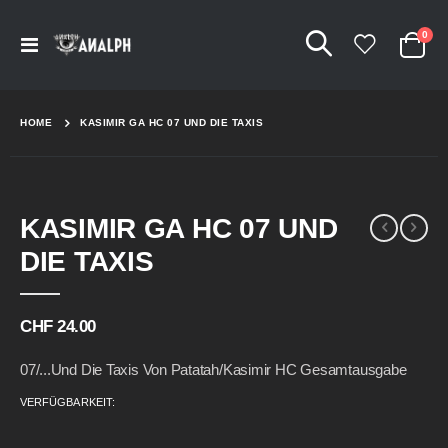
Arti
0
Navigation
Cart
umschalten
HOME
KASIMIR GA HC 07 UND DIE TAXIS
Skip
Skip
KASIMIR GA HC 07 UND
to
to
the
the
DIE TAXIS
end
beginning
of
of
the
the
CHF 24.00
images
images
gallery
gallery
07/...und Die Taxis Von Patatah/Kasimir HC Gesamtausgabe
VERFÜGBARKEIT: