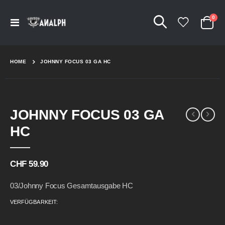
Arti
0
Navigation
Cart
umschalten
HOME
JOHNNY FOCUS 03 GA HC
Skip
Skip
JOHNNY FOCUS 03 GA
to
to
the
the
HC
end
beginning
of
of
the
the
CHF 59.90
images
images
gallery
gallery
03/Johnny Focus Gesamtausgabe HC
VERFÜGBARKEIT: