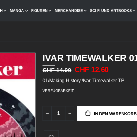
CH
MANGA
FIGUREN
MERCHANDISE
SCI-FI UND ARTBOOKS
IVAR TIMEWALKER 0
CHF 12.60
CHF 14.00
01/Making History /Ivar, Timewalker TP
VERFÜGBARKEIT:
IN DEN WARENKORB