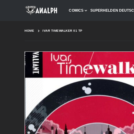
COMICS
SUPERHELDEN DEUTS
HOME
IVAR TIMEWALKER 01 TP
Skip
to
the
end
of
the
images
gallery