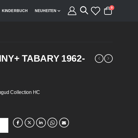
Artikel
0
KINDERBUCH
NEUHEITEN
Cart
NY+ TABARY 1962-
ogud Collection HC