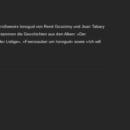
Großwesirs Isnogud von René Goscinny und Jean Tabary
stammen die Geschichten aus den Alben: »Der
r Listige«, »Feenzauber um Isnogud« sowie »Ich will