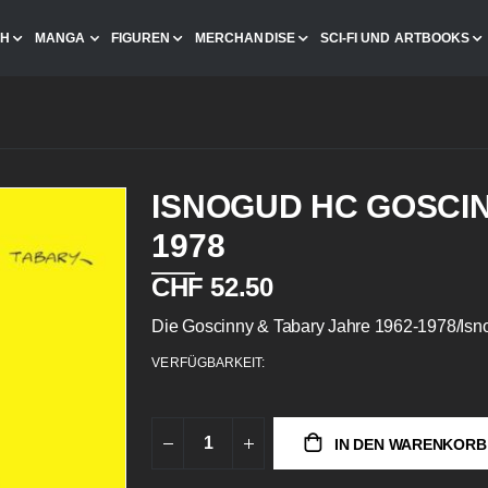
CH
MANGA
FIGUREN
MERCHANDISE
SCI-FI UND ARTBOOKS
ISNOGUD HC GOSCIN
1978
CHF 52.50
Die Goscinny & Tabary Jahre 1962-1978/Isn
VERFÜGBARKEIT:
IN DEN WARENKORB