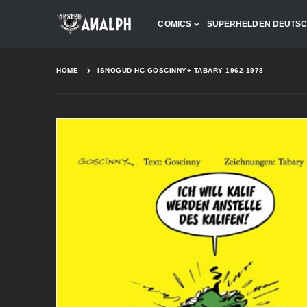
COMICS
SUPERHELDEN DEUTS
HOME
ISNOGUD HC GOSCINNY+ TABARY 1962-1978
Skip
to
the
end
of
the
images
gallery