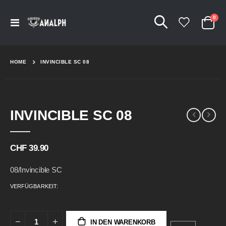
Arti
0
Navigation
Cart
umschalten
HOME
INVINCIBLE SC 08
Skip
Skip
INVINCIBLE SC 08
to
to
the
the
end
beginning
of
of
CHF 39.90
the
the
images
images
08/Invincible SC
gallery
gallery
VERFÜGBARKEIT:
IN DEN WARENKORB