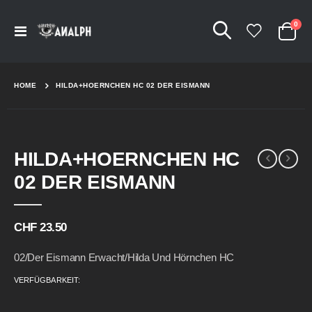
Arti
0
Navigation
Cart
umschalten
HOME
HILDA+HOERNCHEN HC 02 DER EISMANN
Skip
Skip
HILDA+HOERNCHEN HC
to
to
the
the
02 DER EISMANN
end
beginning
of
of
the
the
CHF 23.50
images
images
gallery
gallery
02/Der Eismann Erwacht/Hilda Und Hörnchen HC
VERFÜGBARKEIT: