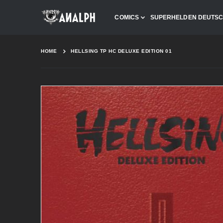
COMICS
SUPERHELDEN DEUTS
HOME
HELLSING TP HC DELUXE EDITION 01
Skip
to
the
end
of
the
images
gallery