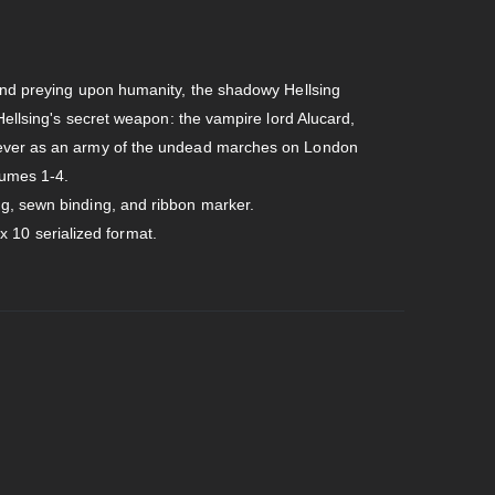
and preying upon humanity, the shadowy Hellsing
 Hellsing's secret weapon: the vampire lord Alucard,
 ever as an army of the undead marches on London
lumes 1-4.
g, sewn binding, and ribbon marker.
7 x 10 serialized format.