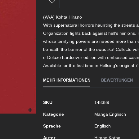
(W/A) Kohta Hirano
With supernatural horrors haunting the streets 
Organization fights back against hell's minions.
whose terrifying powers are needed more than
beneath the banner of the swastika! Collects vo
o Deluxe hardcover edition with embossed casin
Available for the first time in Hellsing's original 
MEHR INFORMATIONEN
BEWERTUNGEN
Mehr
SKU
148389
Informationen
Kategorie
Manga Englisch
Sprache
Englisch
Autor
Hirano Kotha