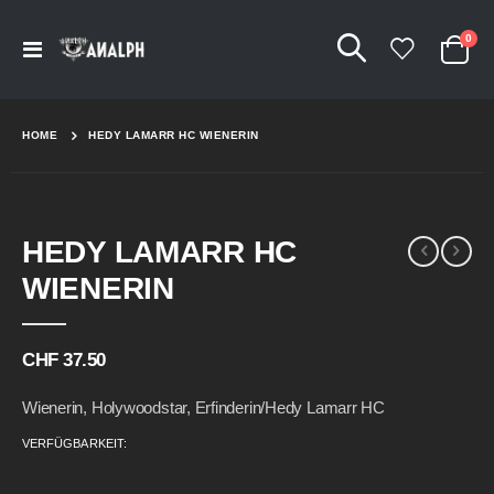
Arti
0
Navigation
Cart
umschalten
HOME
HEDY LAMARR HC WIENERIN
Skip
Skip
HEDY LAMARR HC
to
to
the
the
WIENERIN
end
beginning
of
of
the
the
CHF 37.50
images
images
gallery
gallery
Wienerin, Holywoodstar, Erfinderin/Hedy Lamarr HC
VERFÜGBARKEIT: