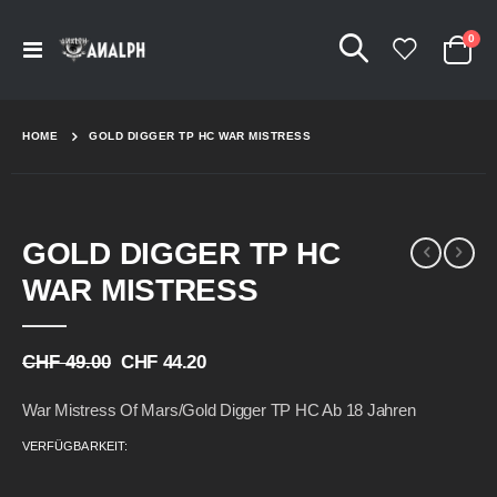
Arti
0
Navigation
Cart
umschalten
HOME
GOLD DIGGER TP HC WAR MISTRESS
Skip
Skip
GOLD DIGGER TP HC
to
to
the
the
WAR MISTRESS
end
beginning
of
of
the
the
CHF 49.00
CHF 44.20
images
images
gallery
gallery
War Mistress Of Mars/Gold Digger TP HC Ab 18 Jahren
VERFÜGBARKEIT: