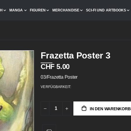
CH
MANGA
FIGUREN
MERCHANDISE
SCI-FI UND ARTBOOKS
Frazetta Poster 3
CHF 5.00
03/Frazetta Poster
VERFÜGBARKEIT:
IN DEN WARENKORB