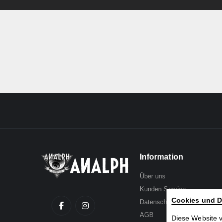
images
gallery
Information
Über uns
Kunden Service
Cookies und D
Datenschutz
AGB
Diese Website 