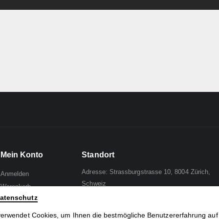
Mein Konto
Standort
Adresse: Strassburgstrasse 10, 8004 Zürich,
Anmelden
Schweiz
Warenkorb
atenschutz
Wunschliste
Mail to:
Analph
Zur Kasse
verwendet Cookies, um Ihnen die bestmögliche Benutzererfahrung auf
Tel: +41 44 241 96 95