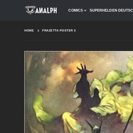
COMICS
SUPERHELDEN DEUTS
HOME
FRAZETTA POSTER 3
Skip
to
the
end
of
the
images
gallery