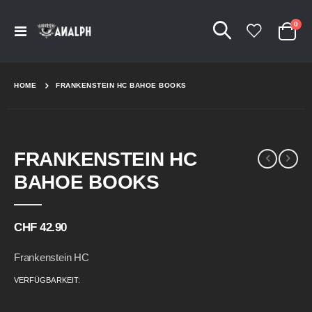
Arti
0
Navigation
Cart
umschalten
HOME
FRANKENSTEIN HC BAHOE BOOKS
Skip
Skip
FRANKENSTEIN HC
to
to
the
the
BAHOE BOOKS
end
beginning
of
of
the
the
CHF 42.90
images
images
gallery
gallery
Frankenstein HC
VERFÜGBARKEIT: