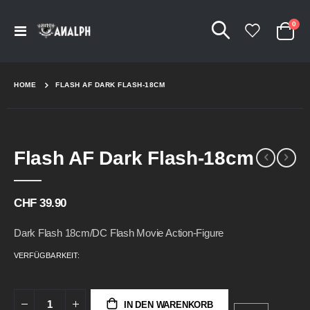
Arti
0
Navigation
Cart
umschalten
HOME
FLASH AF DARK FLASH-18CM
Skip
Skip
Flash AF Dark Flash-18cm
to
to
the
the
end
beginning
of
of
CHF 39.90
the
the
images
images
Dark Flash 18cm/DC Flash Movie Action-Figure
gallery
gallery
VERFÜGBARKEIT:
IN DEN WARENKORB