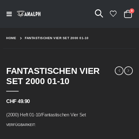
Arti
0
Navigation
Cart
umschalten
HOME
FANTASTISCHEN VIER SET 2000 01-10
Skip
Skip
FANTASTISCHEN VIER
to
to
the
the
SET 2000 01-10
end
beginning
of
of
the
the
CHF 49.90
images
images
gallery
gallery
(2000) Heft 01-10/Fantastischen Vier Set
VERFÜGBARKEIT: