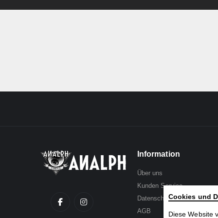
of
the
images
gallery
Information
Über uns
Kunden Service
Cookies und D
Datenschutz
AGB
Diese Website 