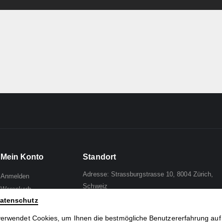
Mein Konto
Standort
Adresse: Strassburgstrasse 10, 8004 Zürich,
Anmelden
Schweiz
Warenkorb
atenschutz
Wunschliste
Mail to:
Analph
Zur Kasse
verwendet Cookies, um Ihnen die bestmögliche Benutzererfahrung auf
Tel: +41 44 241 96 95