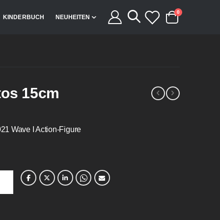
Artikel
0
KINDERBUCH
NEUHEITEN
Cart
tos 15cm
21 Wave I Action-Figure