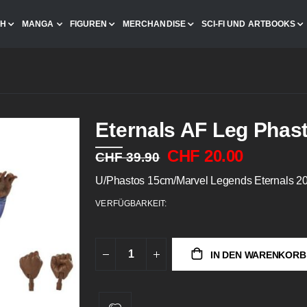
CH
MANGA
FIGUREN
MERCHANDISE
SCI-FI UND ARTBOOKS
Eternals AF Leg Phas
CHF 20.00
CHF 39.90
U/Phastos 15cm/Marvel Legends Eternals 20
VERFÜGBARKEIT:
IN DEN WARENKORB