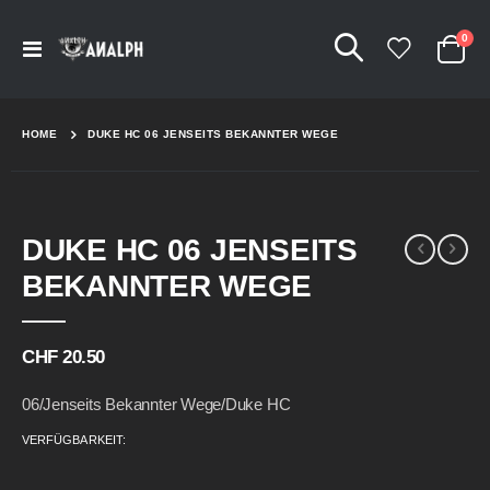
Arti
0
Navigation
Cart
umschalten
HOME
DUKE HC 06 JENSEITS BEKANNTER WEGE
Skip
Skip
DUKE HC 06 JENSEITS
to
to
the
the
BEKANNTER WEGE
end
beginning
of
of
the
the
CHF 20.50
images
images
gallery
gallery
06/Jenseits Bekannter Wege/Duke HC
VERFÜGBARKEIT: