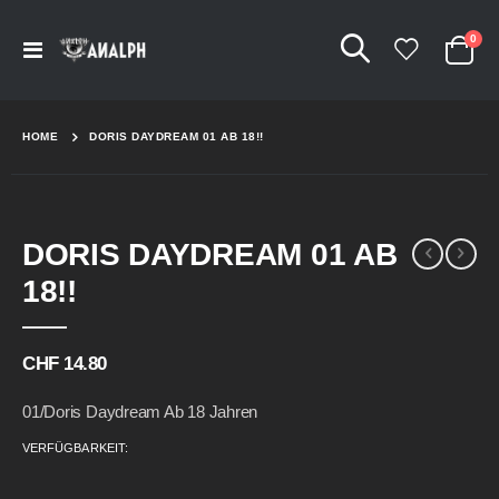
Arti
0
Navigation
Cart
umschalten
HOME
DORIS DAYDREAM 01 AB 18!!
Skip
Skip
DORIS DAYDREAM 01 AB
to
to
the
the
18!!
end
beginning
of
of
the
the
CHF 14.80
images
images
gallery
gallery
01/Doris Daydream Ab 18 Jahren
VERFÜGBARKEIT: