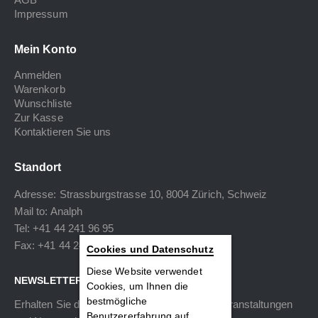
Impressum
Mein Konto
Anmelden
Warenkorb
Wunschliste
Zur Kasse
Kontaktieren Sie uns
Standort
Adresse: Strassburgstrasse 10, 8004 Zürich, Schweiz
Mail to:
Analph
Tel: +41 44 241 96 95
Fax: +41 44 240 34 40
Cookies und Datenschutz
Diese Website verwendet
NEWSLETTER
Cookies, um Ihnen die
bestmögliche
Erhalten Sie die neuesten Informationen zu Veranstaltungen
Benutzererfahrung auf