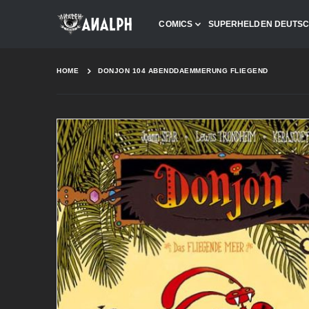
COMICS
SUPERHELDEN DEUTS
HOME
DONJON 104 ABENDDAEMMERUNG FLIEGEND
Skip
to
the
end
of
the
images
gallery