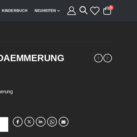
Artikel
0
KINDERBUCH
NEUHEITEN
Cart
DDAEMMERUNG
merung