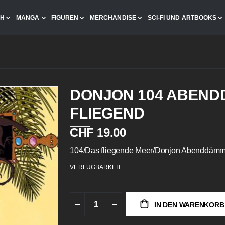
CH
MANGA
FIGUREN
MERCHANDISE
SCI-FI UND ARTBOOKS
DONJON 104 ABEN
FLIEGEND
CHF 19.00
104/Das fliegende Meer/Donjon Abenddäm
VERFÜGBARKEIT:
IN DEN WARENKORB