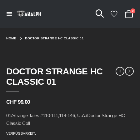
Arti
0
Navigation
Cart
umschalten
HOME
DOCTOR STRANGE HC CLASSIC 01
Skip
Skip
DOCTOR STRANGE HC
to
to
the
the
CLASSIC 01
end
beginning
of
of
the
the
CHF 99.00
images
images
gallery
gallery
01/Strange Tales #110-111,114-146, U.a./Doctor Strange HC
Classic Coll
VERFÜGBARKEIT: