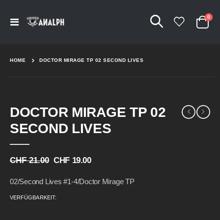
Arti
0
Navigation
Cart
umschalten
HOME
DOCTOR MIRAGE TP 02 SECOND LIVES
Skip
Skip
DOCTOR MIRAGE TP 02
to
to
the
the
SECOND LIVES
end
beginning
of
of
the
the
CHF 21.00
CHF 19.00
images
images
gallery
gallery
02/Second Lives #1-4/Doctor Mirage TP
VERFÜGBARKEIT: