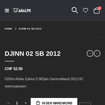
Arti
0
Navigation
Cart
umschalten
HOME
DJINN 02 SB 2012
Skip
Skip
DJINN 02 SB 2012
to
to
the
the
end
beginning
of
of
CHF 52.50
the
the
images
images
02/Der Afrika Zyklus 5-9/Djinn Sammelband 2012 HC
gallery
gallery
VERFÜGBARKEIT:
IN DEN WARENKORB