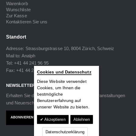
Warenkorb
Wunschliste
Zur Kasse
Kontaktieren Sie uns
Standort
Adresse: Strassburgstrasse 10, 8004 Zürich, Schweiz
Mail to:
Analph
Tel: +41 44 241 96 95
Fax: +41 44 240 34 40
Cookies und Datenschutz
Diese Website verwendet
NEWSLETTER
Cookies, um Ihnen die
bestmögliche
Erhalten Sie die neuesten Informationen zu Veranstaltungen
Benutzererfahrung auf
und Neuerscheinungen.
unserer Website zu bieten.
ABONNIEREN
Akzeptieren
Ablehnen
Datenschutzerklärung