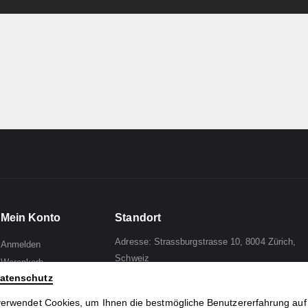
Mein Konto
Standort
Adresse: Strassburgstrasse 10, 8004 Zürich,
Anmelden
Schweiz
Warenkorb
atenschutz
Wunschliste
Mail to:
Analph
Zur Kasse
verwendet Cookies, um Ihnen die bestmögliche Benutzererfahrung auf
Tel: +41 44 241 96 95