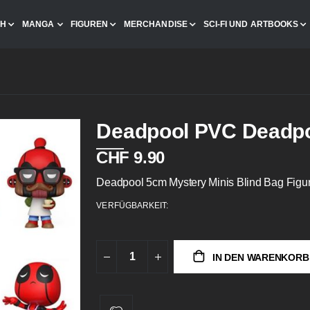
CH
MANGA
FIGUREN
MERCHANDISE
SCI-FI UND ARTBOOKS
Deadpool PVC Deadpo
CHF 9.90
Deadpool 5cm Mystery Minis Blind Bag Figu
VERFÜGBARKEIT:
IN DEN WARENKORB