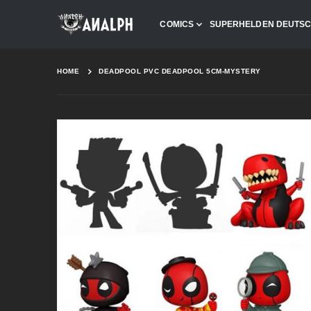
COMICS
SUPERHELDEN DEUTS
HOME
DEADPOOL PVC DEADPOOL 5CM-MYSTERY
Skip
to
the
end
of
the
images
gallery