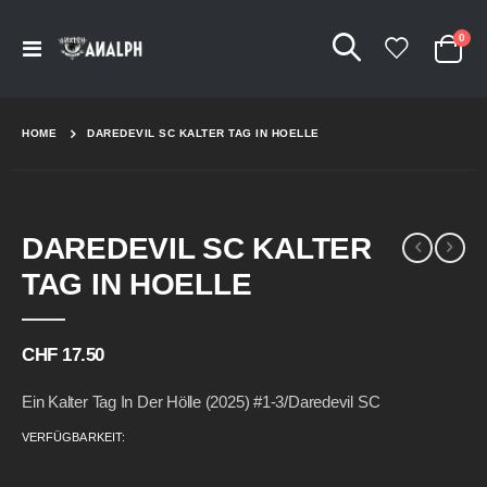
Arti
0
Navigation
Cart
umschalten
HOME
DAREDEVIL SC KALTER TAG IN HOELLE
Skip
Skip
DAREDEVIL SC KALTER
to
to
the
the
TAG IN HOELLE
end
beginning
of
of
the
the
CHF 17.50
images
images
gallery
gallery
Ein Kalter Tag In Der Hölle (2025) #1-3/Daredevil SC
VERFÜGBARKEIT: