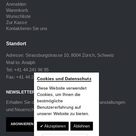
Anmelden
Warenkorb
Wunschliste
Zur Kasse
Kontaktieren Sie uns
Standort
Adresse: Strassburgstrasse 10, 8004 Zürich, Schweiz
Mail to:
Analph
Tel: +41 44 241 96 95
Fax: +41 44 240 34 40
Cookies und Datenschutz
Diese Website verwendet
NEWSLETTER
Cookies, um Ihnen die
bestmögliche
Erhalten Sie die neuesten Informationen zu Veranstaltungen
Benutzererfahrung auf
und Neuerscheinungen.
unserer Website zu bieten.
ABONNIEREN
Akzeptieren
Ablehnen