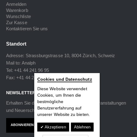
Anmelden
Warenkorb
Wunschliste
Zur Kasse
Kontaktieren Sie uns
Standort
Adresse: Strassburgstrasse 10, 8004 Zürich, Schweiz
Mail to:
Analph
Tel: +41 44 241 96 95
Fax: +41 44 240 34 40
Cookies und Datenschutz
Diese Website verwendet
NEWSLETTER
Cookies, um Ihnen die
bestmögliche
Erhalten Sie die neuesten Informationen zu Veranstaltungen
Benutzererfahrung auf
und Neuerscheinungen.
unserer Website zu bieten.
ABONNIEREN
Akzeptieren
Ablehnen