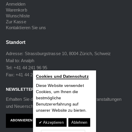
Anmelden
Warenkorb
Wunschliste
Zur Kasse
Kontaktieren Sie uns
Standort
Adresse: Strassburgstrasse 10, 8004 Zürich, Schweiz
Mail to:
Analph
Tel: +41 44 241 96 95
Fax: +41 44 240 34 40
Cookies und Datenschutz
Diese Website verwendet
NEWSLETTER
Cookies, um Ihnen die
bestmögliche
Erhalten Sie die neuesten Informationen zu Veranstaltungen
Benutzererfahrung auf
und Neuerscheinungen.
unserer Website zu bieten.
ABONNIEREN
Akzeptieren
Ablehnen