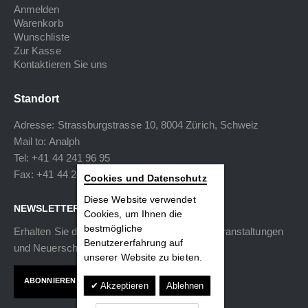
Anmelden
Warenkorb
Wunschliste
Zur Kasse
Kontaktieren Sie uns
Standort
Adresse: Strassburgstrasse 10, 8004 Zürich, Schweiz
Mail to:
Analph
Tel: +41 44 241 96 95
Fax: +41 44 240 34 40
Cookies und Datenschutz
Diese Website verwendet
NEWSLETTER
Cookies, um Ihnen die
bestmögliche
Erhalten Sie die neuesten Informationen zu Veranstaltungen
Benutzererfahrung auf
und Neuerscheinungen.
unserer Website zu bieten.
ABONNIEREN
Akzeptieren
Ablehnen