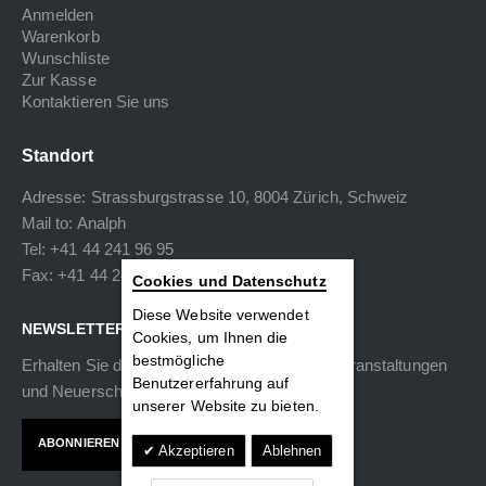
Anmelden
Warenkorb
Wunschliste
Zur Kasse
Kontaktieren Sie uns
Standort
Adresse: Strassburgstrasse 10, 8004 Zürich, Schweiz
Mail to:
Analph
Tel: +41 44 241 96 95
Fax: +41 44 240 34 40
Cookies und Datenschutz
Diese Website verwendet
NEWSLETTER
Cookies, um Ihnen die
bestmögliche
Erhalten Sie die neuesten Informationen zu Veranstaltungen
Benutzererfahrung auf
und Neuerscheinungen.
unserer Website zu bieten.
ABONNIEREN
Akzeptieren
Ablehnen