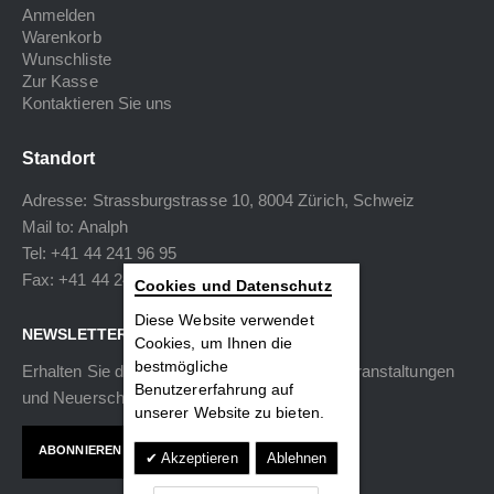
Anmelden
Warenkorb
Wunschliste
Zur Kasse
Kontaktieren Sie uns
Standort
Adresse: Strassburgstrasse 10, 8004 Zürich, Schweiz
Mail to:
Analph
Tel: +41 44 241 96 95
Fax: +41 44 240 34 40
Cookies und Datenschutz
Diese Website verwendet
NEWSLETTER
Cookies, um Ihnen die
bestmögliche
Erhalten Sie die neuesten Informationen zu Veranstaltungen
Benutzererfahrung auf
und Neuerscheinungen.
unserer Website zu bieten.
ABONNIEREN
Akzeptieren
Ablehnen