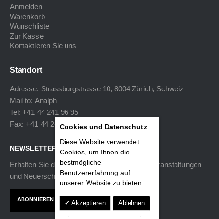
Anmelden
Warenkorb
Wunschliste
Zur Kasse
Kontaktieren Sie uns
Standort
Adresse: Strassburgstrasse 10, 8004 Zürich, Schweiz
Mail to:
Analph
Tel: +41 44 241 96 95
Fax: +41 44 240 34 40
Cookies und Datenschutz
Diese Website verwendet
NEWSLETTER
Cookies, um Ihnen die
bestmögliche
Erhalten Sie die neuesten Informationen zu Veranstaltungen
Benutzererfahrung auf
und Neuerscheinungen.
unserer Website zu bieten.
ABONNIEREN
Akzeptieren
Ablehnen